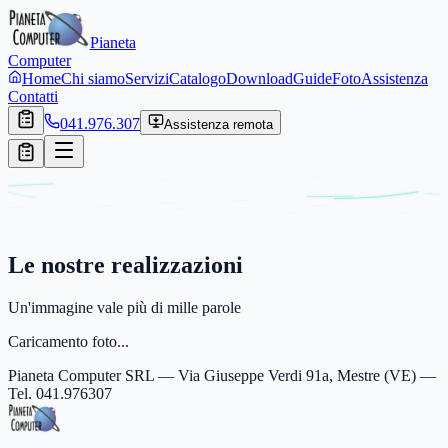
Pianeta
Computer
Home
Chi siamo
Servizi
Catalogo
Download
Guide
Foto
Assistenza
Contatti
041.976.307
Assistenza remota
Le nostre
realizzazioni
Un'immagine vale più di mille parole
Caricamento foto...
Pianeta Computer SRL — Via Giuseppe Verdi 91a, Mestre (VE) —
Tel. 041.976307